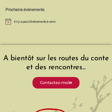
Prochains évènements
Il n’y a pas d’évènements à venir.
N
o
t
i
c
e
A bientôt sur les routes du conte
et des rencontres...
Contactez-moi