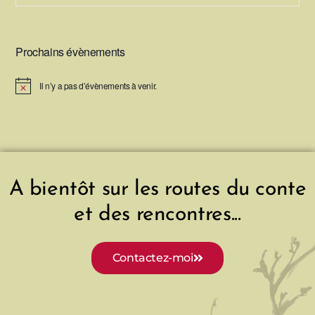
Prochains évènements
Il n’y a pas d’évènements à venir.
N
o
t
i
c
e
A bientôt sur les routes du conte
et des rencontres...
Contactez-moi