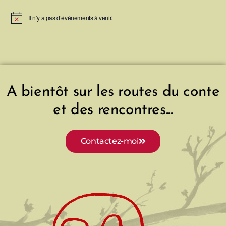
Il n’y a pas d’évènements à venir.
N
o
t
i
c
e
A bientôt sur les routes du conte
et des rencontres...
Contactez-moi