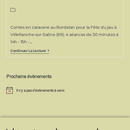
Contes en caravane au Bordelan pour la Fête du jeu à
Villefranche-sur-Saône (69). 4 séances de 30 minutes à
14h - 15h -…
Continuer La Lecture
Prochains évènements
Il n’y a pas d’évènements à venir.
N
o
t
i
c
e