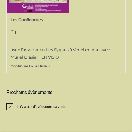
Les Conficontes
avec l’association Les Fygues à Vériel en duo avec
Muriel Brasier EN VISIO
Continuer La Lecture
Prochains évènements
Il n’y a pas d’évènements à venir.
N
o
t
i
c
e