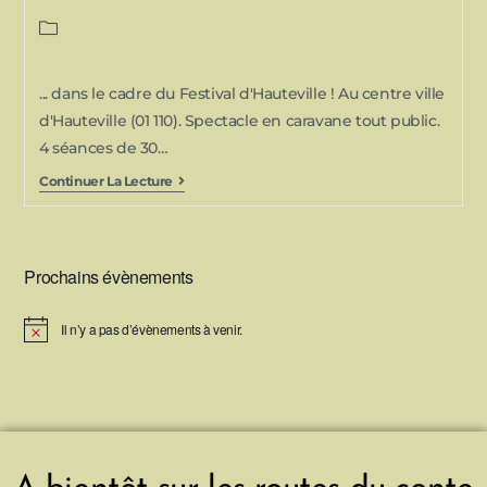
... dans le cadre du Festival d'Hauteville ! Au centre ville
d'Hauteville (01 110). Spectacle en caravane tout public.
4 séances de 30…
Continuer La Lecture
Prochains évènements
Il n’y a pas d’évènements à venir.
N
o
t
i
c
e