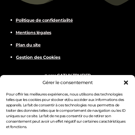
Politique de confidentialité
Mentions légales
Plan du site
Gestion des Cookies
CATHY TRUFIER
©
2022
Gérer le consentement
Com
BALVER
Nämske créations
Conception
Visuels par
Pour offrir les meilleures expériences, nous utilisons des technologies
telles que les cookies pour stocker et/ou accéder aux informations des
appareils. Le fait de consentir à ces technologies nous permettra de
traiter des données telles que le comportement de navigation ou les ID
uniques sur ce site. Le fait de ne pas consentir ou de retirer son
consentement peut avoir un effet négatif sur certaines caractéristiques
et fonctions.