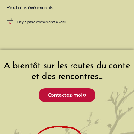
Prochains évènements
Il n’y a pas d’évènements à venir.
N
o
t
i
c
e
A bientôt sur les routes du conte
et des rencontres...
Contactez-moi