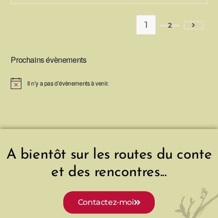
1
2
Prochains évènements
Il n’y a pas d’évènements à venir.
N
o
t
i
c
e
A bientôt sur les routes du conte
et des rencontres...
Contactez-moi