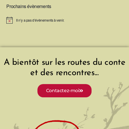
Prochains évènements
Il n’y a pas d’évènements à venir.
N
o
t
i
c
e
A bientôt sur les routes du conte
et des rencontres...
Contactez-moi