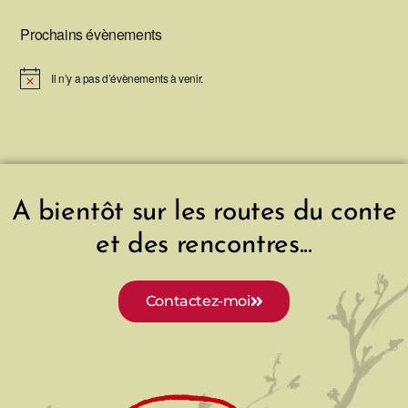
Prochains évènements
Il n’y a pas d’évènements à venir.
N
o
t
i
c
e
A bientôt sur les routes du conte
et des rencontres...
Contactez-moi