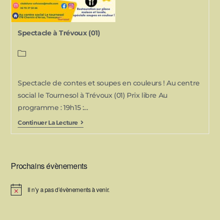
Spectacle à Trévoux (01)
Spectacle de contes et soupes en couleurs ! Au centre
social le Tournesol à Trévoux (01) Prix libre Au
programme : 19h15 :…
Continuer La Lecture
Prochains évènements
Il n’y a pas d’évènements à venir.
N
o
t
i