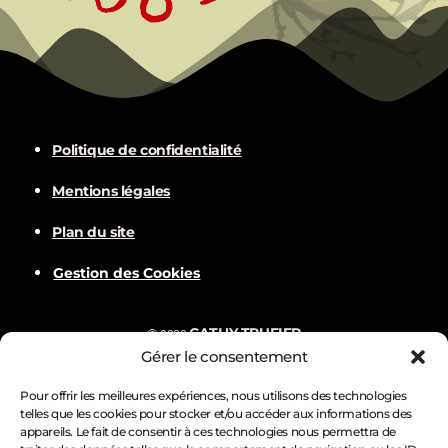
Politique de confidentialité
Mentions légales
Plan du site
Gestion des Cookies
CATHY TRUFIER
©
2022
Gérer le consentement
Com
BALVER
Nämske créations
Conception
Visuels par
Pour offrir les meilleures expériences, nous utilisons des technologies
telles que les cookies pour stocker et/ou accéder aux informations des
appareils. Le fait de consentir à ces technologies nous permettra de