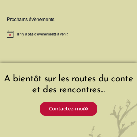
Prochains évènements
Il n’y a pas d’évènements à venir.
N
o
t
i
c
e
A bientôt sur les routes du conte
et des rencontres...
Contactez-moi