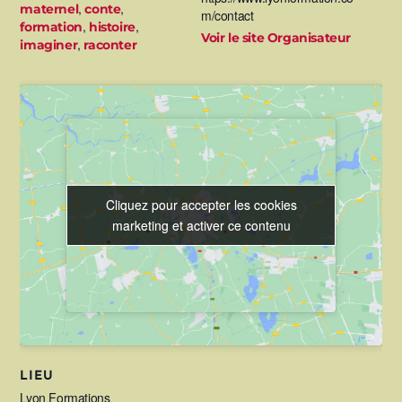
,
,
maternel
conte
m/contact
,
,
formation
histoire
Voir le site Organisateur
,
imaginer
raconter
Cliquez pour accepter les cookies
Cliquez pour accepter les cookies
marketing et activer ce contenu
marketing et activer ce contenu
LIEU
Lyon Formations