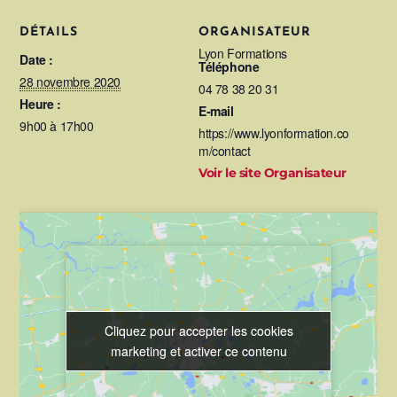
DÉTAILS
ORGANISATEUR
Lyon Formations
Date :
Téléphone
28 novembre 2020
04 78 38 20 31
Heure :
E-mail
9h00 à 17h00
https://www.lyonformation.co
m/contact
Voir le site Organisateur
Cliquez pour accepter les cookies
Cliquez pour accepter les cookies
marketing et activer ce contenu
marketing et activer ce contenu