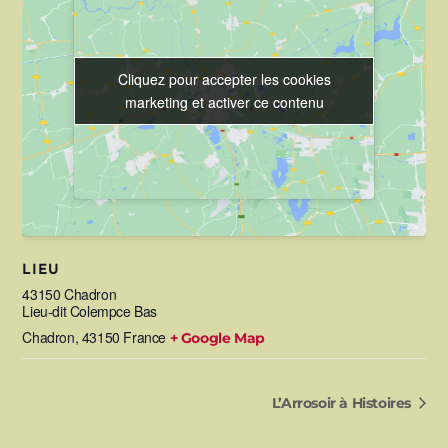
Cliquez pour accepter les cookies
Cliquez pour accepter les cookies
marketing et activer ce contenu
marketing et activer ce contenu
LIEU
43150 Chadron
Lieu-dit Colempce Bas
Chadron
,
43150
France
+ Google Map
L’Arrosoir à Histoires