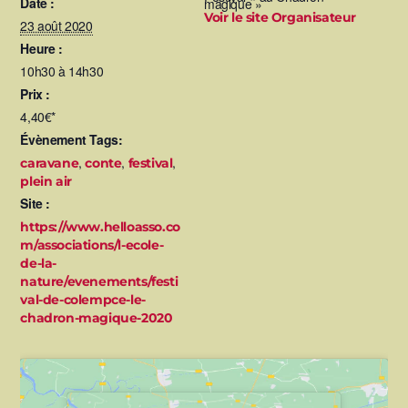
Date :
magique »
Voir le site Organisateur
23 août 2020
Heure :
10h30 à 14h30
Prix :
4,40€*
Évènement Tags:
,
,
,
caravane
conte
festival
plein air
Site :
https://www.helloasso.co
m/associations/l-ecole-
de-la-
nature/evenements/festi
val-de-colempce-le-
chadron-magique-2020