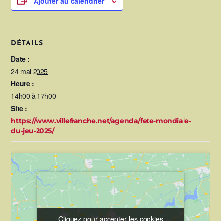
Ajouter au calendrier
DÉTAILS
Date :
24 mai 2025
Heure :
14h00 à 17h00
Site :
https://www.villefranche.net/agenda/fete-mondiale-
du-jeu-2025/
Cliquez pour accepter les cookies
Cliquez pour accepter les cookies