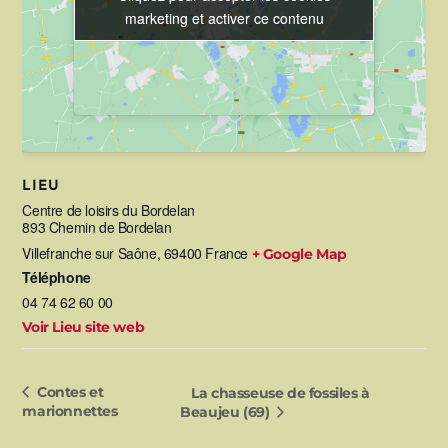
marketing et activer ce contenu
marketing et activer ce contenu
LIEU
Centre de loisirs du Bordelan
893 Chemin de Bordelan
Villefranche sur Saône
,
69400
France
+ Google Map
Téléphone
04 74 62 60 00
Voir Lieu site web
Contes et
La chasseuse de fossiles à
marionnettes
Beaujeu (69)