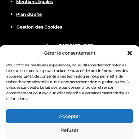
Mentions légales
d
Plan du site
Gestion des Cookies
e
v
CATHY TRUFIER
©
2022
Gérer le consentement
u
Com
BALVER
Nämske créations
Conception
Visuels par
Pour offrir les meilleures expériences, nous utilisons des technologies
telles que les cookies pour stocker et/ou accéder aux informations des
e
appareils. Le fait de consentir à ces technologies nous permettra de
traiter des données telles que le comportement de navigation ou les ID
s
uniques sur ce site. Le fait de ne pas consentir ou de retirer son
consentement peut avoir un effet négatif sur certaines caractéristiques
et fonctions.
É
Accepter
v
Refuser
è