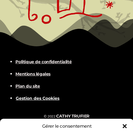
e
v
u
e
s
Politique de confidentialité
Mentions légales
É
Plan du site
v
Gestion des Cookies
è
CATHY TRUFIER
©
2022
n
Gérer le consentement
Com
BALVER
Nämske créations
Conception
Visuels par