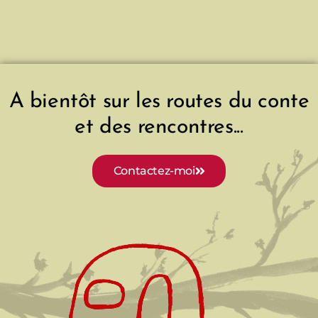
v
i
g
A bientôt sur les routes du conte
et des rencontres...
a
t
Contactez-moi
i
o
n
d