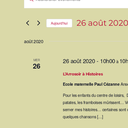
s
i
r
e
m
o
t
-
c
26 août 202
l
c
Aujourd’hui
é
.
R
e
S
c
é
h
l
h
e
e
r
c
août 2020
c
t
h
i
e
o
r
n
e
É
n
v
e
è
z
n
u
26 août 2020 - 10h00
10
MER
e
n
à
m
e
r
26
e
d
n
a
t
t
s
e
p
L’Arrosoir à Histoires
.
a
c
r
m
o
Ecole maternelle Paul Cézanne
Ans
t
-
c
h
l
é
Pour les enfants du centre de loisirs, 
.
patates, les framboises mûrissent… Vou
e
semer mes histoires… certaines sont dé
quelques chansons […]
e