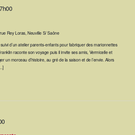
7h00
rue Rey Loras, Neuville S/ Saône
suivi d’un atelier parents-enfants pour fabriquer des marionnettes
ranklin raconte son voyage puis il invite ses amis, Vermicelle et
r un morceau d’histoire, au gré de la saison et de l’envie. Alors
…]
00