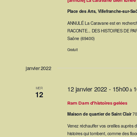
[annulé] La caravane bien lunée
è
Place des Arts, Villefranche-sur-S
ANNULÉ La Caravane est en recherc
n
RACONTE... DES HISTOIRES DE PAPIER 
Saône (69400)
e
Gratuit
m
janvier 2022
e
n
12 janvier 2022 - 15h00
1
MER
à
12
t
Ram Dam d’histoires gelées
s
Maison de quartier de Saint Clair
70
Venez réchauffer vos oreilles auprès d
histoires qui tombent, comme des flocon