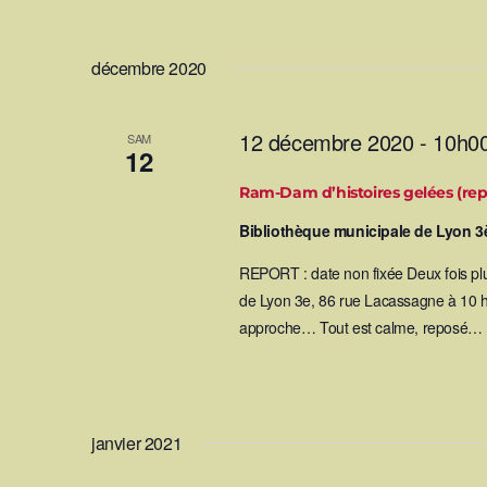
t
décembre 2020
n
a
12 décembre 2020 - 10h0
SAM
12
v
Ram-Dam d’histoires gelées (rep
i
Bibliothèque municipale de Lyon
REPORT : date non fixée Deux fois plu
g
de Lyon 3e, 86 rue Lacassagne à 10 h et
approche… Tout est calme, reposé… No
a
t
i
janvier 2021