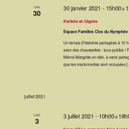
o
30 janvier 2021 - 15h00
1
SAM
à
30
n
Parlote et Gigote
d
Espace Familles Clos du Nymphée
e
Un temps d’histoires partagées à 15 h 
avec des chaussettes : tous publics ! F
v
Mémé Margotte en tête, à venir partage
que les marionnettes sont occupées [
u
e
juillet 2021
s
É
3 juillet 2021 - 10h00
18h
SAM
à
3
v