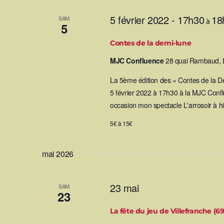
5 février 2022 - 17h30
18
SAM
à
5
Contes de la demi-lune
MJC Confluence
28 quai Rambaud, 
La 5ème édition des « Contes de la D
5 février 2022 à 17h30 à la MJC Confl
occasion mon spectacle L'arrosoir à his
5€ à 15€
mai 2026
23 mai
SAM
23
La fête du jeu de Villefranche (69