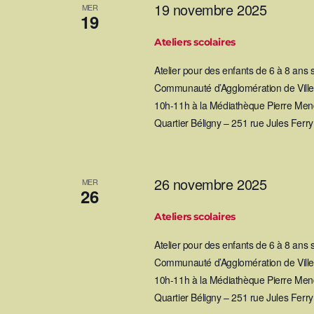
19 novembre 2025
MER
t
19
Ateliers scolaires
n
Atelier pour des enfants de 6 à 8 ans
a
Communauté d’Agglomération de Villef
10h-11h à la Médiathèque Pierre Mend
v
Quartier Béligny – 251 rue Jules Ferr
i
g
26 novembre 2025
MER
26
a
Ateliers scolaires
Atelier pour des enfants de 6 à 8 ans
t
Communauté d’Agglomération de Villef
i
10h-11h à la Médiathèque Pierre Mend
Quartier Béligny – 251 rue Jules Ferr