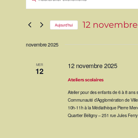
s
i
r
e
m
o
t
-
c
12 novembre
l
c
Aujourd’hui
é
.
R
e
S
c
é
h
l
h
e
e
r
c
novembre 2025
c
t
h
i
e
o
r
n
e
É
n
v
e
è
z
n
u
12 novembre 2025
MER
e
n
m
e
r
12
e
d
n
a
t
t
s
e
p
Ateliers scolaires
.
a
c
r
m
o
Atelier pour des enfants de 6 à 8 ans
t
-
c
h
l
Communauté d’Agglomération de Villef
é
.
10h-11h à la Médiathèque Pierre Mend
e
Quartier Béligny – 251 rue Jules Ferr
e