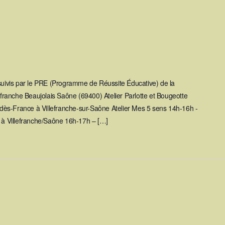
 suivis par le PRE (Programme de Réussite Éducative) de la
ranche Beaujolais Saône (69400) Atelier Parlotte et Bougeotte
ès-France à Villefranche-sur-Saône Atelier Mes 5 sens 14h-16h -
y à Villefranche/Saône 16h-17h – […]