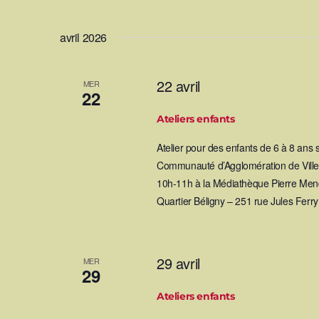
o
n
avril 2026
d
22 avril
MER
22
e
Ateliers enfants
v
Atelier pour des enfants de 6 à 8 ans
Communauté d’Agglomération de Villef
u
10h-11h à la Médiathèque Pierre Mend
Quartier Béligny – 251 rue Jules Ferr
e
s
29 avril
MER
29
É
Ateliers enfants
v