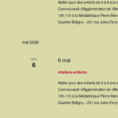
Atelier pour des enfants de 6 à 8 ans
è
Communauté d’Agglomération de Villef
10h-11h à la Médiathèque Pierre Mend
n
Quartier Béligny – 251 rue Jules Ferr
e
mai 2026
m
e
6 mai
MER
6
n
Ateliers enfants
Atelier pour des enfants de 6 à 8 ans
t
Communauté d’Agglomération de Villef
10h-11h à la Médiathèque Pierre Mend
s
Quartier Béligny – 251 rue Jules Ferr