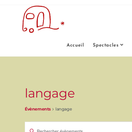
Accueil
Spectacles
langage
Évènements
langage
R
S
a
i