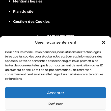
Mentions légales
d
Plan du site
Gestion des Cookies
e
v
CATHY TRUFIER
©
2022
Gérer le consentement
u
Com
BALVER
Nämske créations
Conception
Visuels par
Pour offrir les meilleures expériences, nous utilisons des technologies
telles que les cookies pour stocker et/ou accéder aux informations des
e
appareils. Le fait de consentir à ces technologies nous permettra de
traiter des données telles que le comportement de navigation ou les ID
s
uniques sur ce site. Le fait de ne pas consentir ou de retirer son
consentement peut avoir un effet négatif sur certaines caractéristiques
et fonctions.
É
Accepter
v
Refuser
è