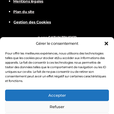
Mentions légales
d
Plan du site
Gestion des Cookies
e
v
CATHY TRUFIER
©
2022
Gérer le consentement
u
Com
BALVER
Nämske créations
Conception
Visuels par
Pour offrir les meilleures expériences, nous utilisons des technologies
telles que les cookies pour stocker et/ou accéder aux informations des
e
appareils. Le fait de consentir à ces technologies nous permettra de
traiter des données telles que le comportement de navigation ou les ID
s
uniques sur ce site. Le fait de ne pas consentir ou de retirer son
consentement peut avoir un effet négatif sur certaines caractéristiques
et fonctions.
É
Accepter
v
Refuser
è