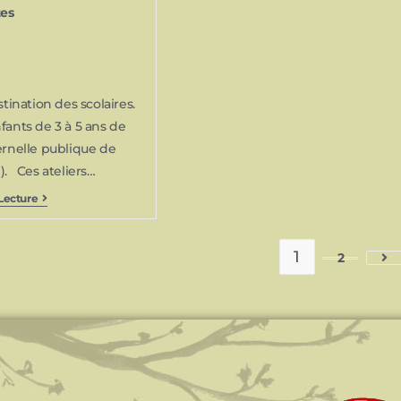
tes
stination des scolaires.
fants de 3 à 5 ans de
ernelle publique de
). Ces ateliers…
Lecture
1
2