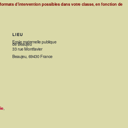
 formats d’intervention possibles dans votre classe, en fonction de
LIEU
Ecole maternelle publique
de Beaujeu
33 rue Montfavier
Beaujeu
,
69430
France
,
ie