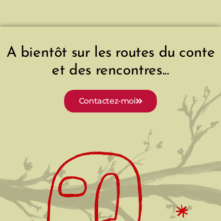
i
c
e
A bientôt sur les routes du conte
et des rencontres...
Contactez-moi