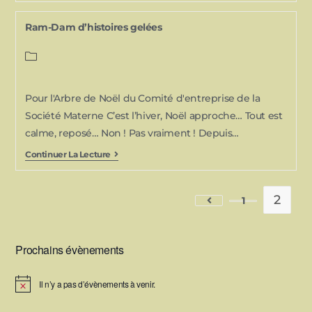
Ram-Dam d’histoires gelées
Pour l'Arbre de Noël du Comité d'entreprise de la
Société Materne C’est l’hiver, Noël approche… Tout est
calme, reposé… Non ! Pas vraiment ! Depuis…
Continuer La Lecture
2
1
Prochains évènements
Il n’y a pas d’évènements à venir.
N
o
t