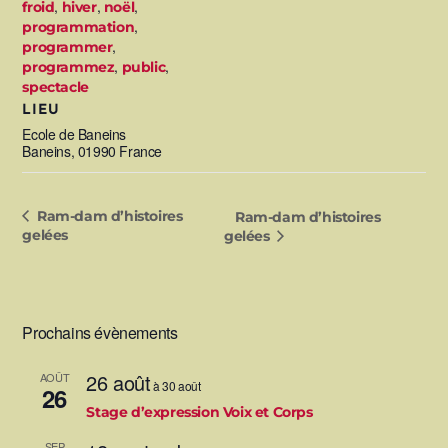
,
,
,
froid
hiver
noël
,
programmation
,
programmer
,
,
programmez
public
spectacle
LIEU
Ecole de Baneins
Baneins
,
01990
France
Ram-dam d’histoires
Ram-dam d’histoires
gelées
gelées
Prochains évènements
26 août
AOÛT
à
30 août
26
Stage d’expression Voix et Corps
SEP