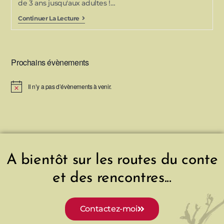
de 3 ans jusqu'aux adultes !…
Continuer La Lecture
Prochains évènements
Il n’y a pas d’évènements à venir.
N
o
t
i
c
e
A bientôt sur les routes du conte
et des rencontres...
Contactez-moi