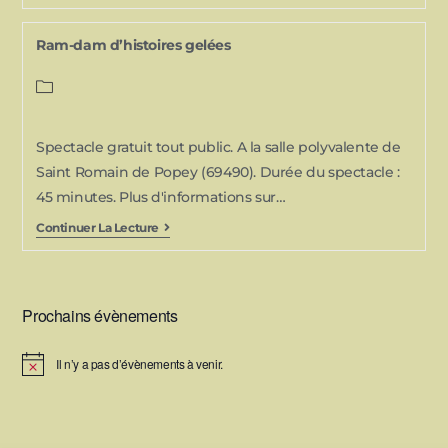
Ram-dam d’histoires gelées
Spectacle gratuit tout public. A la salle polyvalente de
Saint Romain de Popey (69490). Durée du spectacle :
45 minutes. Plus d'informations sur…
Continuer La Lecture
Prochains évènements
Il n’y a pas d’évènements à venir.
N
o
t
i
c