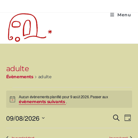
Menu
adulte
Évènements
adulte
Aucun évènements planifié pour 9 août 2026. Passer aux
N
évènements suivants
.
o
t
N
09/08/2026
i
R
R
J
a
c
e
v
S
e
o
é
c
i
l
u
e
e
h
g
c
r
t
Jour précédent
Jour suivant