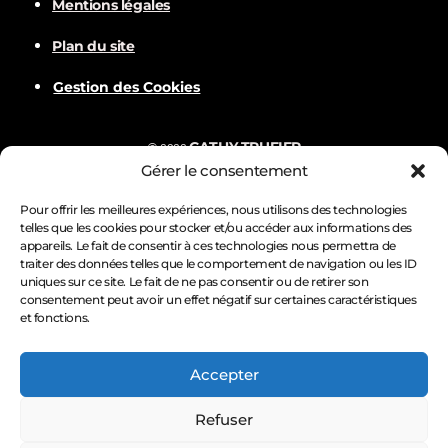
n
Mentions légales
Plan du site
d
Gestion des Cookies
e
v
CATHY TRUFIER
©
2022
Gérer le consentement
Com
BALVER
Nämske créations
Conception
Visuels par
u
Pour offrir les meilleures expériences, nous utilisons des technologies
telles que les cookies pour stocker et/ou accéder aux informations des
e
appareils. Le fait de consentir à ces technologies nous permettra de
traiter des données telles que le comportement de navigation ou les ID
uniques sur ce site. Le fait de ne pas consentir ou de retirer son
s
consentement peut avoir un effet négatif sur certaines caractéristiques
et fonctions.
É
Accepter
v
Refuser
è