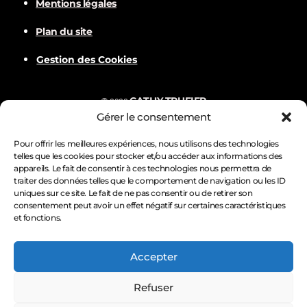
Mentions légales
d
Plan du site
Gestion des Cookies
e
v
CATHY TRUFIER
©
2022
Gérer le consentement
u
Com
BALVER
Nämske créations
Conception
Visuels par
Pour offrir les meilleures expériences, nous utilisons des technologies
telles que les cookies pour stocker et/ou accéder aux informations des
e
appareils. Le fait de consentir à ces technologies nous permettra de
traiter des données telles que le comportement de navigation ou les ID
s
uniques sur ce site. Le fait de ne pas consentir ou de retirer son
consentement peut avoir un effet négatif sur certaines caractéristiques
et fonctions.
É
Accepter
v
Refuser
è