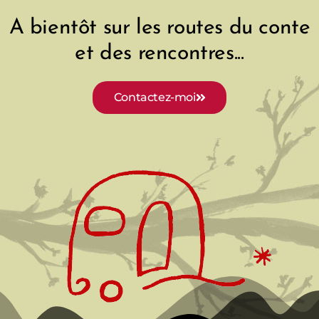
É
v
A bientôt sur les routes du conte
et des rencontres...
v
i
è
g
Contactez-moi
n
a
e
t
m
i
e
o
n
n
t
d