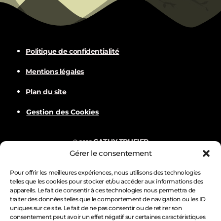
s
e
v
Politique de confidentialité
u
Mentions légales
e
Plan du site
s
Gestion des Cookies
É
CATHY TRUFIER
©
2022
v
Gérer le consentement
Com
BALVER
Nämske créations
Conception
Visuels par
è
Pour offrir les meilleures expériences, nous utilisons des technologies
telles que les cookies pour stocker et/ou accéder aux informations des
appareils. Le fait de consentir à ces technologies nous permettra de
n
traiter des données telles que le comportement de navigation ou les ID
uniques sur ce site. Le fait de ne pas consentir ou de retirer son
consentement peut avoir un effet négatif sur certaines caractéristiques