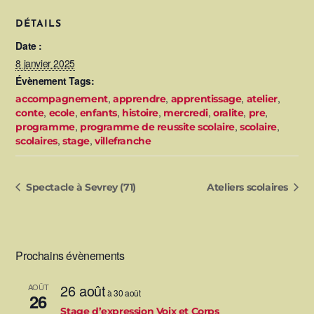
DÉTAILS
Date :
8 janvier 2025
Évènement Tags:
,
,
,
,
accompagnement
apprendre
apprentissage
atelier
,
,
,
,
,
,
,
conte
ecole
enfants
histoire
mercredi
oralite
pre
,
,
,
programme
programme de reussite scolaire
scolaire
,
,
scolaires
stage
villefranche
Spectacle à Sevrey (71)
Ateliers scolaires
Prochains évènements
26 août
AOÛT
à
30 août
26
Stage d’expression Voix et Corps